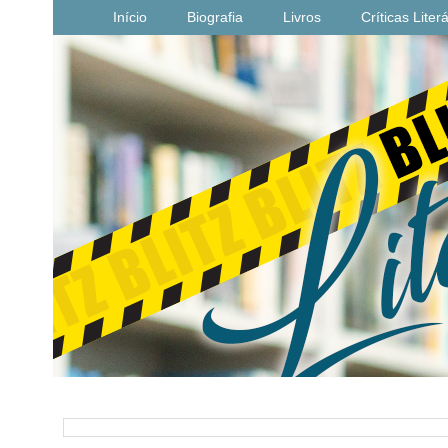
Início
Biografia
Livros
Críticas Liter
PESQUISAR