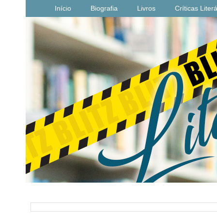
Início
Biografia
Livros
Críticas Liter
PESQUISAR