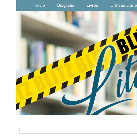
Início
Biografia
Livros
Críticas Liter
PESQUISAR