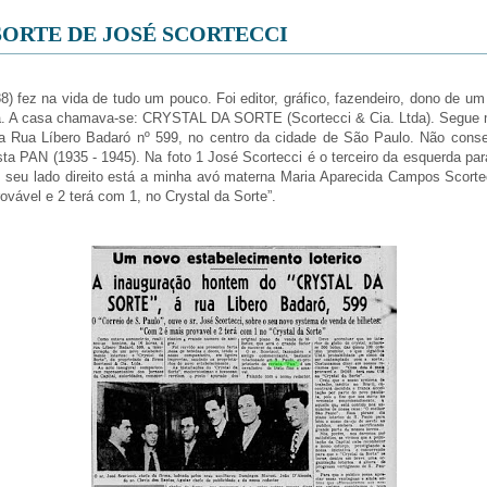
SORTE DE JOSÉ SCORTECCI
) fez na vida de tudo um pouco. Foi editor, gráfico, fazendeiro, dono de u
ca. A casa chamava-se: CRYSTAL DA SORTE (Scortecci & Cia. Ltda). Segue mat
 na Rua Líbero Badaró nº 599, no centro da cidade de São Paulo. Não conse
sta PAN (1935 - 1945). Na foto 1 José Scortecci é o terceiro da esquerda para 
do seu lado direito está a minha avó materna Maria Aparecida Campos Scortec
ovável e 2 terá com 1, no Crystal da Sorte”.