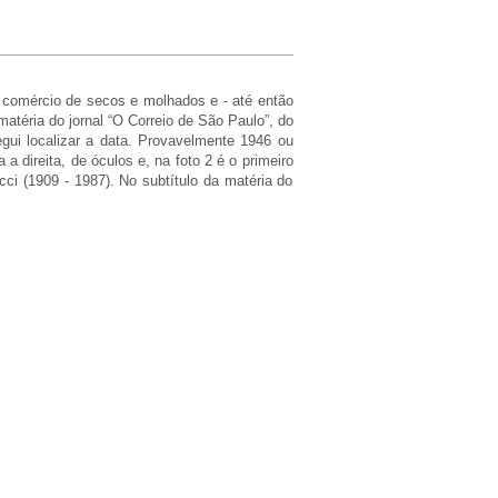
m comércio de secos e molhados e - até então
éria do jornal “O Correio de São Paulo”, do
gui localizar a data. Provavelmente 1946 ou
a direita, de óculos e, na foto 2 é o primeiro
ci (1909 - 1987). No subtítulo da matéria do