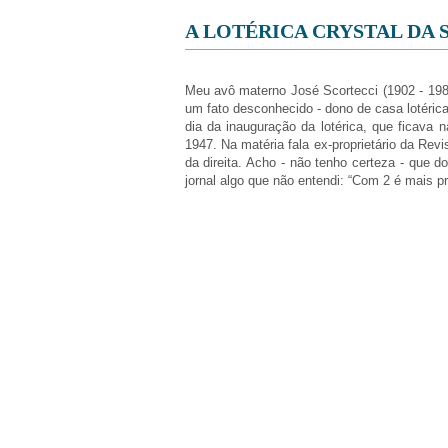
A LOTÉRICA CRYSTAL DA 
Meu avô materno José Scortecci (1902 - 1988
um fato desconhecido - dono de casa lotéri
dia da inauguração da lotérica, que ficava
1947. Na matéria fala ex-proprietário da Revi
da direita. Acho - não tenho certeza - que 
jornal algo que não entendi: “Com 2 é mais pr