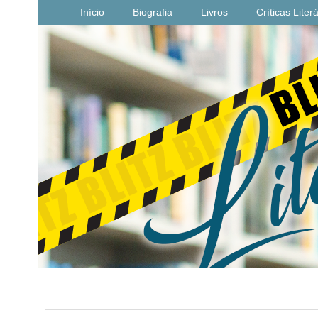
Início
Biografia
Livros
Críticas Liter
PESQUISAR