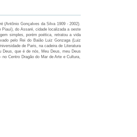
ré (Antônio Gonçalves da Silva 1909 - 2002).
 Piauí), do Assaré, cidade localizada a oeste
gem simples, porém poética, retratou a vida
avado pelo Rei do Baião Luiz Gonzaga (Luiz
versidade de Paris, na cadeira de Literatura
Meu Deus, que é de nós, Meu Deus, meu Deus
 - no Centro Dragão do Mar de Arte e Cultura,