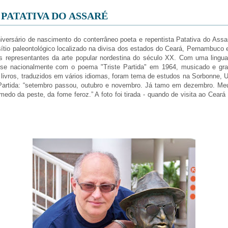
PATATIVA DO ASSARÉ
versário de nascimento do conterrâneo poeta e repentista Patativa do Assa
sítio paleontológico localizado na divisa dos estados do Ceará, Pernambuco e
is representantes da arte popular nordestina do século XX. Com uma lingua
ou-se nacionalmente com o poema "Triste Partida" em 1964, musicado e gr
ivros, traduzidos em vários idiomas, foram tema de estudos na Sorbonne, Uni
 Partida: “setembro passou, outubro e novembro. Já tamo em dezembro. 
do da peste, da fome feroz.” A foto foi tirada - quando de visita ao Ceará