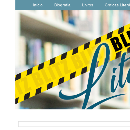
Início
Biografia
Livros
Críticas Liter
PESQUISAR