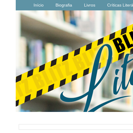
Início
Biografia
Livros
Críticas Liter
PESQUISAR