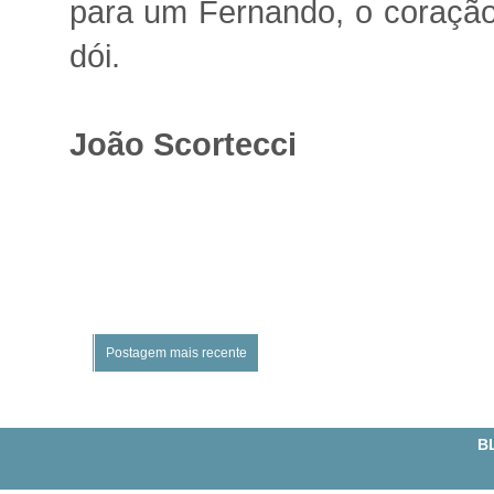
para um Fernando, o coração 
dói.
João Scortecci
Postagem mais recente
BL