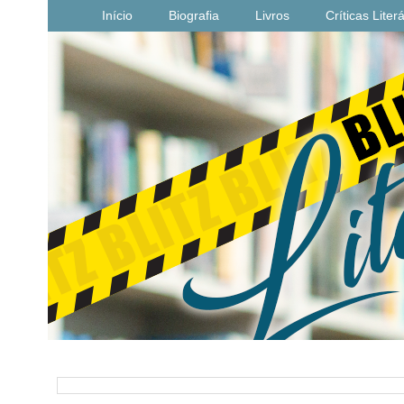
Início
Biografia
Livros
Críticas Liter
PESQUISAR