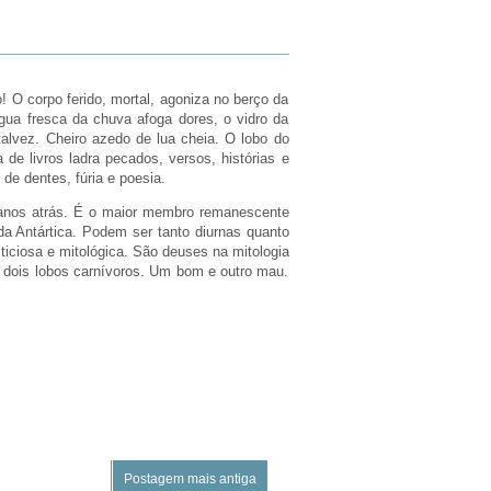
o! O corpo ferido, mortal, agoniza no berço da
gua fresca da chuva afoga dores, o vidro da
 talvez. Cheiro azedo de lua cheia. O lobo do
 de livros ladra pecados, versos, histórias e
 de dentes, fúria e poesia.
l anos atrás. É o maior membro remanescente
a Antártica. Podem ser tanto diurnas quanto
iciosa e mitológica. São deuses na mitologia
 dois lobos carnívoros. Um bom e outro mau.
Postagem mais antiga