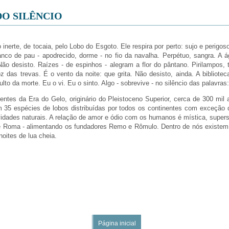
DO SILÊNCIO
 inerte, de tocaia, pelo Lobo do Esgoto. Ele respira por perto: sujo e perigos
nco de pau - apodrecido, dorme - no fio da navalha. Perpétuo, sangra. A á
Não desisto. Raízes - de espinhos - alegram a flor do pântano. Pirilampos,
z das trevas. É o vento da noite: que grita. Não desisto, ainda. A biblioteca
to da morte. Eu o vi. Eu o sinto. Algo - sobrevive - no silêncio das palavras:
ntes da Era do Gelo, originário do Pleistoceno Superior, cerca de 300 mi
m 35 espécies de lobos distribuídas por todos os continentes com exceção d
dades naturais. A relação de amor e ódio com os humanos é mística, superst
e Roma - alimentando os fundadores Remo e Rômulo. Dentro de nós existem
noites de lua cheia.
Página inicial