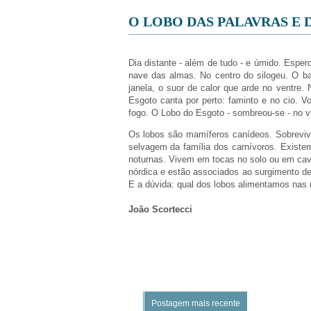
O LOBO DAS PALAVRAS E 
Dia distante - além de tudo - e úmido. Espero
nave das almas. No centro do silogeu. O ba
janela, o suor de calor que arde no ventre. 
Esgoto canta por perto: faminto e no cio. Vo
fogo. O Lobo do Esgoto - sombreou-se - no vul
Os lobos são mamíferos canídeos. Sobrevive
selvagem da família dos carnívoros. Existe
noturnas. Vivem em tocas no solo ou em cavi
nórdica e estão associados ao surgimento d
E a dúvida: qual dos lobos alimentamos nas 
João Scortecci
Postagem mais recente