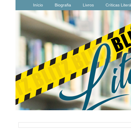
Início
Biografia
Livros
Críticas Liter
PESQUISAR