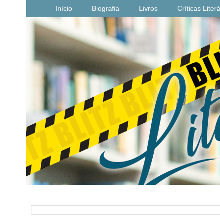
Início
Biografia
Livros
Críticas Liter
PESQUISAR