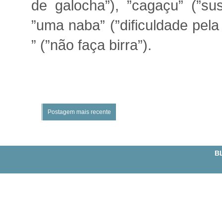
de galocha”), ”cagaçu” (”sus
”uma naba” (”dificuldade pel
” (”não faça birra”).
Postagem mais recente
BL