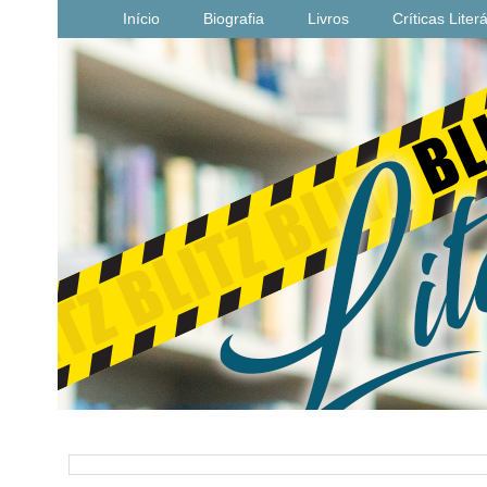
Início
Biografia
Livros
Críticas Liter
PESQUISAR