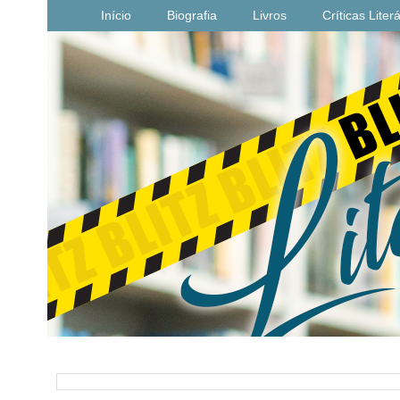
Início
Biografia
Livros
Críticas Liter
PESQUISAR