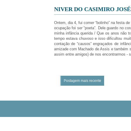
NIVER DO CASIMIRO JOS
Ontem, dia 4, fui comer “bolinho” na festa 
ocupação foi ser “poeta”. Dele guardo no co
minha infância querida / Que os anos não t
tempo estava chuvoso e isso dificultou muit
contação de “causos” engraçados de infânc
amizade com Machado de Assis e também sob
assim entre amigos) de nos encontrarmos - s
Postagem mais recente