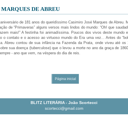
É MARQUES DE ABREU
de aniversário de 181 anos do queridíssimo Casimiro José Marques de Abreu
ração de “Primaveras” alguns versos mais lindos do mundo: “Oh! que saudad
razem mais!” A festinha foi animadíssima. Poucos dos vivos deste mundo 
o o contato e o acesso ao virtuoso mundo do Era uma vez... Antes do “bolinh
ia. Abreu contou de sua infância na Fazenda da Prata, onde viveu até o
re sua doença (tuberculose) que o levou a morte no ano da graça de 1860,
empre - ano que vem, na véspera do dia de reis.
Página inicial
BLITZ LITERÁRIA - João Scortecci
scortecci@gmail.com