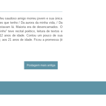
. Meu saudoso amigo morreu jovem e sua única
es que tenho / Da aurora da minha vida, / Da
estavam lá. Maioria era de desencarnados. O
o” teve recital poético, leitura de textos e
s 12 anos de idade. Contou um pouco de sua
 aos 21 anos de idade. Ficou a promessa (é
Postagem mais antiga