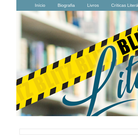
Início
Biografia
Livros
Críticas Liter
PESQUISAR