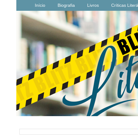
Início
Biografia
Livros
Críticas Liter
PESQUISAR