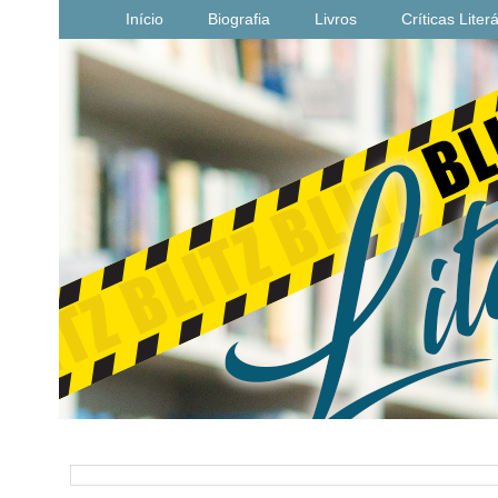
Início
Biografia
Livros
Críticas Liter
PESQUISAR