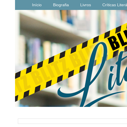
Início
Biografia
Livros
Críticas Liter
PESQUISAR