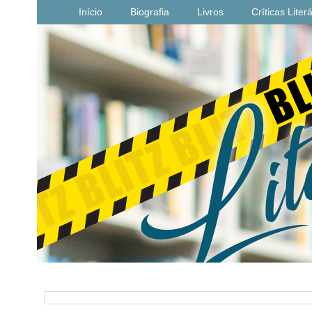
Início
Biografia
Livros
Críticas Liter
PESQUISAR