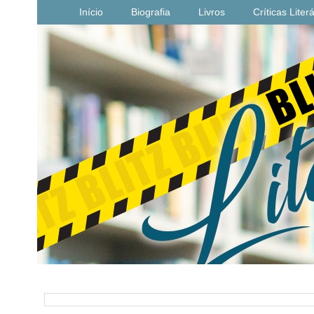
Início
Biografia
Livros
Críticas Liter
PESQUISAR