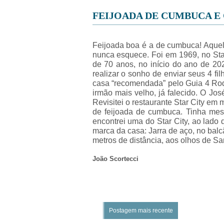
FEIJOADA DE CUMBUCA E 
Feijoada boa é a de cumbuca! Aquela 
nunca esquece. Foi em 1969, no Star
de 70 anos, no início do ano de 2
realizar o sonho de enviar seus 4 f
casa “recomendada” pelo Guia 4 Rod
irmão mais velho, já falecido. O Jo
Revisitei o restaurante Star City e
de feijoada de cumbuca. Tinha mes
encontrei uma do Star City, ao lado 
marca da casa: Jarra de aço, no balc
metros de distância, aos olhos de Sa
João Scortecci
Postagem mais recente