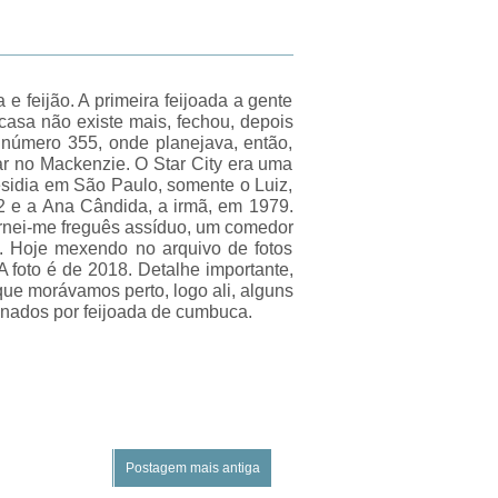
e feijão. A primeira feijoada a gente
casa não existe mais, fechou, depois
número 355, onde planejava, então,
ar no Mackenzie. O Star City era uma
sidia em São Paulo, somente o Luiz,
72 e a Ana Cândida, a irmã, em 1979.
ornei-me freguês assíduo, um comedor
. Hoje mexendo no arquivo de fotos
A foto é de 2018. Detalhe importante,
que morávamos perto, logo ali, alguns
onados por feijoada de cumbuca.
Postagem mais antiga