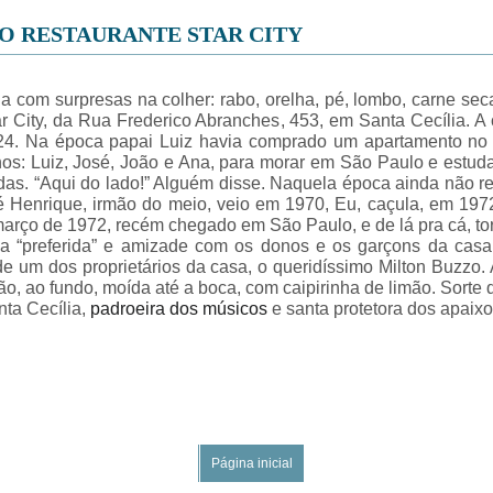
O RESTAURANTE STAR CITY
com surpresas na colher: rabo, orelha, pé, lombo, carne seca 
 City, da Rua Frederico Abranches, 453, em Santa Cecília. A 
024. Na época papai Luiz havia comprado um apartamento no 
ilhos: Luiz, José, João e Ana, para morar em São Paulo e estud
as. “Aqui do lado!” Alguém disse. Naquela época ainda não re
sé Henrique, irmão do meio, veio em 1970, Eu, caçula, em 19
m março de 1972, recém chegado em São Paulo, e de lá pra cá, t
a “preferida” e amizade com os donos e os garçons da casa
de um dos proprietários da casa, o queridíssimo Milton Buzzo. 
ão, ao fundo, moída até a boca, com caipirinha de limão. Sorte 
nta Cecília,
padroeira dos músicos
e santa protetora dos apaix
Página inicial