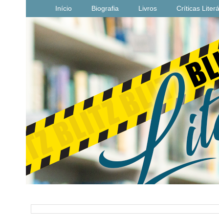
Início
Biografia
Livros
Críticas Liter
PESQUISAR