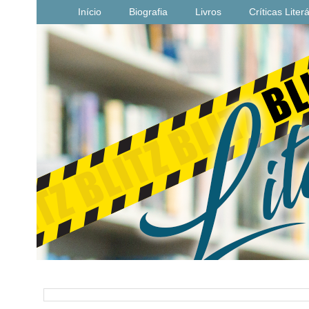
Início
Biografia
Livros
Críticas Liter
PESQUISAR