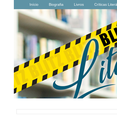
Início
Biografia
Livros
Críticas Liter
PESQUISAR