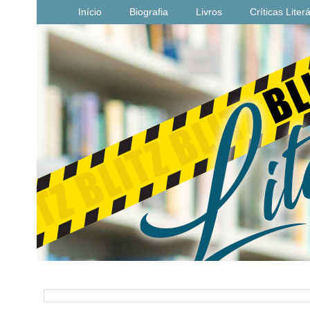
Início
Biografia
Livros
Críticas Liter
PESQUISAR