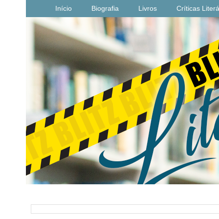
Início
Biografia
Livros
Críticas Liter
PESQUISAR