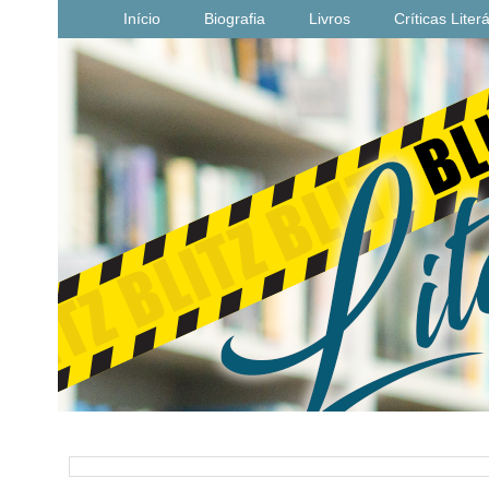
Início
Biografia
Livros
Críticas Liter
PESQUISAR