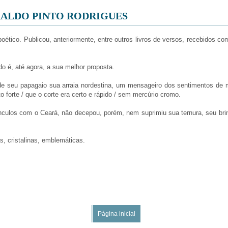
RALDO PINTO RODRIGUES
 poético. Publicou, anteriormente, entre outros livros de versos, recebidos c
o é, até agora, a sua melhor proposta.
 de seu papagaio sua arraia nordestina, um mensageiro dos sentimentos de
o forte / que o corte era certo e rápido / sem mercúrio cromo.
nculos com o Ceará, não decepou, porém, nem suprimiu sua ternura, seu brin
, cristalinas, emblemáticas.
Página inicial