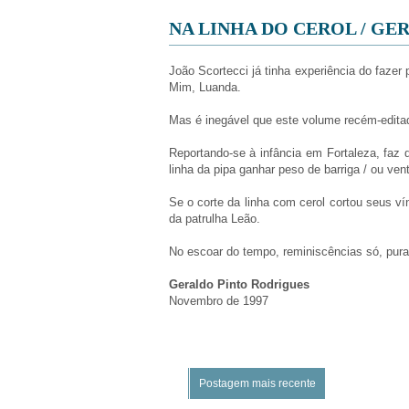
NA LINHA DO CEROL / GE
João Scortecci já tinha experiência do fazer
Mim, Luanda.
Mas é inegável que este volume recém-editad
Reportando-se à infância em Fortaleza, faz
linha da pipa ganhar peso de barriga / ou vent
Se o corte da linha com cerol cortou seus ví
da patrulha Leão.
No escoar do tempo, reminiscências só, puras
Geraldo Pinto Rodrigues
Novembro de 1997
Postagem mais recente